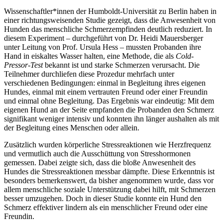
Wissenschaftler*innen der Humboldt-Universität zu Berlin haben in
einer richtungsweisenden Studie gezeigt, dass die Anwesenheit von
Hunden das menschliche Schmerzempfinden deutlich reduziert. In
diesem Experiment – durchgeführt von Dr. Heidi Mauersberger
unter Leitung von Prof. Ursula Hess – mussten Probanden ihre
Hand in eiskaltes Wasser halten, eine Methode, die als
Cold-
Pressor-Test
bekannt ist und starke Schmerzen verursacht. Die
Teilnehmer durchliefen diese Prozedur mehrfach unter
verschiedenen Bedingungen: einmal in Begleitung ihres eigenen
Hundes, einmal mit einem vertrauten Freund oder einer Freundin
und einmal ohne Begleitung. Das Ergebnis war eindeutig: Mit dem
eigenen Hund an der Seite empfanden die Probanden den Schmerz
signifikant weniger intensiv und konnten ihn länger aushalten als mit
der Begleitung eines Menschen oder allein.
Zusätzlich wurden körperliche Stressreaktionen wie Herzfrequenz
und vermutlich auch die Ausschüttung von Stresshormonen
gemessen. Dabei zeigte sich, dass die bloße Anwesenheit des
Hundes die Stressreaktionen messbar dämpfte. Diese Erkenntnis ist
besonders bemerkenswert, da bisher angenommen wurde, dass vor
allem menschliche soziale Unterstützung dabei hilft, mit Schmerzen
besser umzugehen. Doch in dieser Studie konnte ein Hund den
Schmerz effektiver lindern als ein menschlicher Freund oder eine
Freundin.