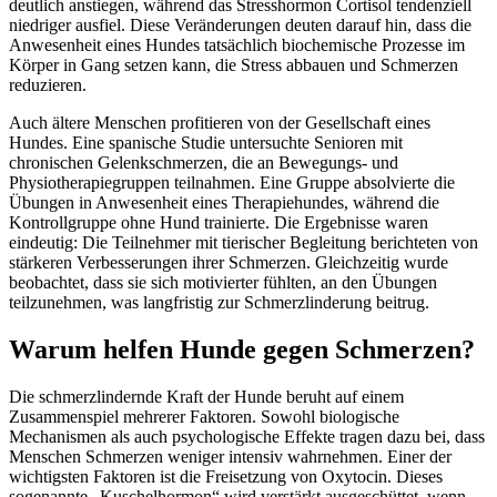
deutlich anstiegen, während das Stresshormon Cortisol tendenziell
niedriger ausfiel. Diese Veränderungen deuten darauf hin, dass die
Anwesenheit eines Hundes tatsächlich biochemische Prozesse im
Körper in Gang setzen kann, die Stress abbauen und Schmerzen
reduzieren.
Auch ältere Menschen profitieren von der Gesellschaft eines
Hundes. Eine spanische Studie untersuchte Senioren mit
chronischen Gelenkschmerzen, die an Bewegungs- und
Physiotherapiegruppen teilnahmen. Eine Gruppe absolvierte die
Übungen in Anwesenheit eines Therapiehundes, während die
Kontrollgruppe ohne Hund trainierte. Die Ergebnisse waren
eindeutig: Die Teilnehmer mit tierischer Begleitung berichteten von
stärkeren Verbesserungen ihrer Schmerzen. Gleichzeitig wurde
beobachtet, dass sie sich motivierter fühlten, an den Übungen
teilzunehmen, was langfristig zur Schmerzlinderung beitrug.
Warum helfen Hunde gegen Schmerzen?
Die schmerzlindernde Kraft der Hunde beruht auf einem
Zusammenspiel mehrerer Faktoren. Sowohl biologische
Mechanismen als auch psychologische Effekte tragen dazu bei, dass
Menschen Schmerzen weniger intensiv wahrnehmen. Einer der
wichtigsten Faktoren ist die Freisetzung von Oxytocin. Dieses
sogenannte „Kuschelhormon“ wird verstärkt ausgeschüttet, wenn