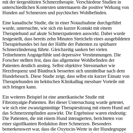
mit der tiergestützten Schmerztherapie. Verschiedene Studien in
unterschiedlichen Kontexten untermauern die positive Wirkung von
Hunden auf Schmerzen und psychisches Wohlbefinden.
Eine kanadische Studie, die in einer Notaufnahme durchgeführt
wurde, untersuchte, wie sich ein kurzer Kontakt mit einem
Therapiehund auf akute Schmerzpatienten auswirkt. Dabei wurde
festgestellt, dass bereits zehn Minuten Streicheln eines ausgebildeten
Therapiehundes bei fast der Hälfte der Patienten zu spürbarer
Schmerzlinderung führte. Gleichzeitig sanken bei vielen
Teilnehmern Angstgefühle und depressive Verstimmungen. Die
Forscher stellten fest, dass das allgemeine Wohlbefinden der
Patienten deutlich anstieg. Selbst objektive Stressmarker wie
Herzfrequenz und Blutdruck besserten sich unmittelbar nach dem
Hundebesuch. Diese Studie zeigt, dass selbst ein kurzer Einsatz von
Therapiehunden im hektischen Klinikalltag messbare Vorteile mit
sich bringen kann.
Ein weiteres Beispiel ist eine amerikanische Studie mit
Fibromyalgie-Patienten. Bei dieser Untersuchung wurde getestet,
wie sich eine zwanzigminütige Therapiesitzung mit einem Hund auf
das Schmerzempfinden auswirkt. Die Ergebnisse waren eindeutig:
Die Patienten, die mit einem Hund interagierten, berichteten von
einer signifikanten Reduktion ihrer Schmerzen. Besonders
bemerkenswert war, dass die Oxytocin-Werte in der Hundegruppe